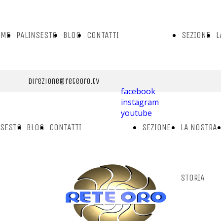
OME
PALINSESTO
BLOG
CONTATTI
SEZIONE
L
GE
CONTATTI
VIDEO
N
direzione@reteoro.tv
facebook
instagram
youtube
AMMINISTRAZIONE
S
NSESTO
BLOG
CONTATTI
SEZIONE
LA NOSTRA
UFFICIO TECNICO
CONTATTI
VIDEO
STORIA