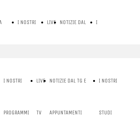
A
I NOSTRI
LIVE
NOTIZIE DAL
I
OSTRA
PROGRAMMI
TV
TG E
NOSTRI
TORIA
APPUNTAMENTI
STUDI
I NOSTRI
LIVE
NOTIZIE DAL TG E
I NOSTRI
PROGRAMMI
TV
APPUNTAMENTI
STUDI